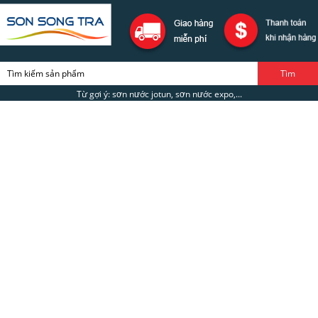
Từ gợi ý: sơn nước jotun, sơn nước expo,...