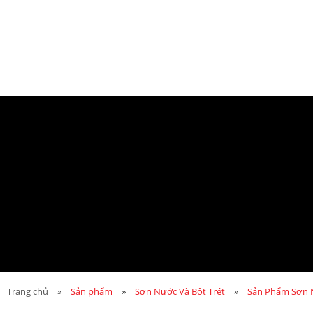
Trang chủ
»
Sản phẩm
»
Sơn Nước Và Bột Trét
»
Sản Phẩm Sơn N