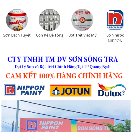
Sơn Bạch Tuyết
Con Kê Bê Tông
Bột Trét Việt Mỹ
Sơn nước
NIPPON