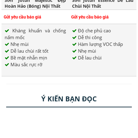
Sơn Jotun Majestic Đẹp
Sơn Jotun Essence Dễ Lau
Hoàn Hảo (Bóng) Nội Thất
Chùi Nội Thất
Gửi yêu cầu báo giá
Gửi yêu cầu báo giá
Kháng khuẩn và chống
Độ che phủ cao
nấm mốc
Dễ thi công
Nhẹ mùi
Hàm lượng VOC thấp
Dễ lau chùi rất tốt
Nhẹ mùi
Bề mặt nhẵn mịn
Dễ lau chùi
Màu sắc rực rỡ
Ý KIẾN BẠN ĐỌC