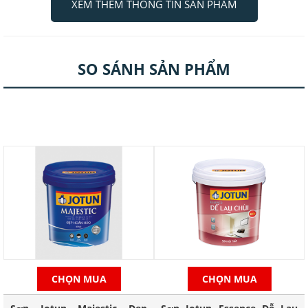
XEM THÊM THÔNG TIN SẢN PHẨM
Sơn Jotun Jotaplast Nội Thất Kinh Tế Tại Quảng Ngãi
Sơn có giá cả phải chăng đáp ứng tốt
SO SÁNH SẢN PHẨM
các nhu cầu cơ bản của bạn
Công thức đặc biệt với nhũ tương mềm, Jotaplast đảm bảo che đi các
khuyết điểm trên bề mặt và mang lại độ che phủ tốt cho tường nhà
bạn.
Dễ thi công
Che phủ vết nứt bề mặt
Chống nấm mốc
CHỌN MUA
CHỌN MUA