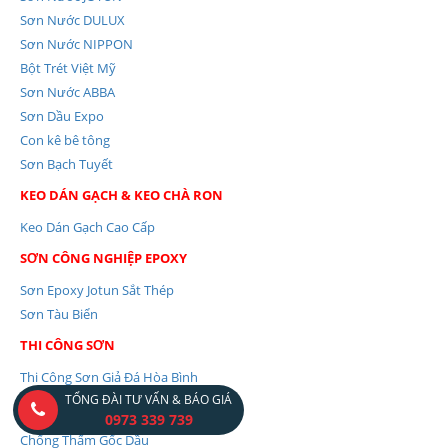
Sơn Nước DULUX
Sơn Nước NIPPON
Bột Trét Việt Mỹ
Sơn Nước ABBA
Sơn Dầu Expo
Con kê bê tông
Sơn Bạch Tuyết
KEO DÁN GẠCH & KEO CHÀ RON
Keo Dán Gạch Cao Cấp
SƠN CÔNG NGHIỆP EPOXY
Sơn Epoxy Jotun Sắt Thép
Sơn Tàu Biển
THI CÔNG SƠN
Thi Công Sơn Giả Đá Hòa Bình
TỔNG ĐÀI TƯ VẤN & BÁO GIÁ
SƠN CHỐNG THẤM
0973 339 739
Chống Thấm Gốc Dầu