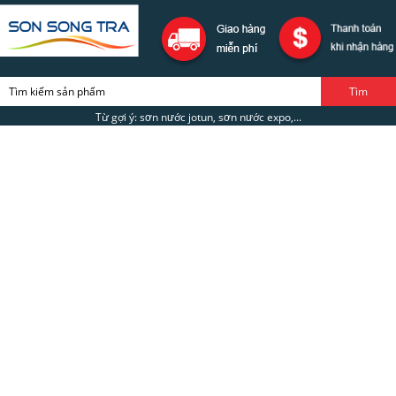
Từ gợi ý: sơn nước jotun, sơn nước expo,...