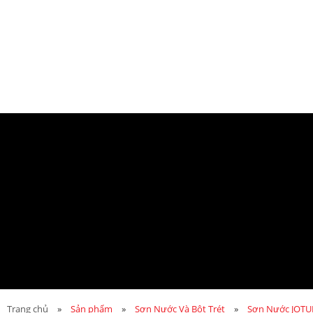
Trang chủ
»
Sản phẩm
»
Sơn Nước Và Bột Trét
»
Sơn Nước JOT