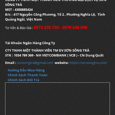
SÔNG TRÀ
MST : 4300885424
Đ/c : 417 Nguyễn Công Phương, Tổ 2 , Phường Nghĩa Lộ, Tỉnh
Quảng Ngãi, Việt Nam
0973 339 739 - 0979 640 090
Tư Vấn & Báo Giá :
Tài Khoản Ngân Hàng Công Ty
CTY TNHH MỘT THÀNH VIÊN TM DV SƠN SÔNG TRÀ
STK : 1034 789 369 - NH VIETCOMBANK ( VCB ) - CN Dung Quất
Email :
sonsongtra@gmail.com
website:
https://sonsongtra.com/
+
Hướng Dẫn Mua Hàng
+
Chính Sách Thanh Toán
+
Chính Sách Đổi Trả