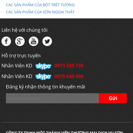
CÁC SẢN PHẨM CỦA BỘT TRÉT TƯỜNG
CÁC SẢN PHẨM CỦA SƠN NGOẠI THẤT
Liên hệ với chúng tôi
Hỗ trợ trực tuyến
Nhân Viên KD
0973 339 739
Nhân Viên KD
0979 640 090
Đăng ký nhận thông tin khuyến mãi
CÔNG TY TNHH MỘT THÀNH VIÊN THƯƠNG MẠI DỊCH VỤ SƠN