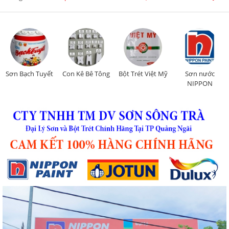
Con Kê Bê Tông
Bột Trét Việt Mỹ
Sơn nước
Sơn nước
NIPPON
DULUX