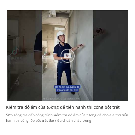
Kiểm tra độ ẩm của tường để tiến hành thi công bột trét
Sơn sông trà đến công trình kiểm tra độ ẩm của tường để cho a.e thợ tiến
hành thi công lớp bột trét đạt tiêu chuẩn chất lượng