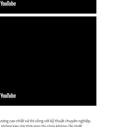
ợng cao nhất và thi công với kỹ thuật chuyên nghiệp.
 không kéo dài thời gian thi công không cần thiết.