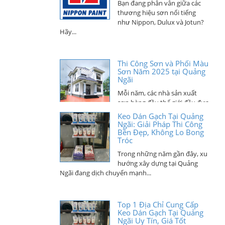
thương hiệu sơn nổi tiếng
như Nippon, Dulux và Jotun?
Hãy...
Thi Công Sơn và Phối Màu
Sơn Năm 2025 tại Quảng
Ngãi
Mỗi năm, các nhà sản xuất
sơn hàng đầu thế giới đều đưa
ra những bảng màu...
Keo Dán Gạch Tại Quảng
Ngãi: Giải Pháp Thi Công
Bền Đẹp, Không Lo Bong
Tróc
Bảng Giá Bột Trét Việt Mỹ
Năm 2025 Tại Quảng Ngãi
Trong những năm gần đây, xu
hướng xây dựng tại Quảng
Bạn đang tìm kiếm một sản
Ngãi đang dịch chuyển mạnh...
phẩm bột trét chất lượng cao,
giá cả hợp lý để...
Top 1 Địa Chỉ Cung Cấp
Keo Dán Gạch Tại Quảng
Ngãi Uy Tín, Giá Tốt
Bạn đang xây dựng nhà ở, biệt