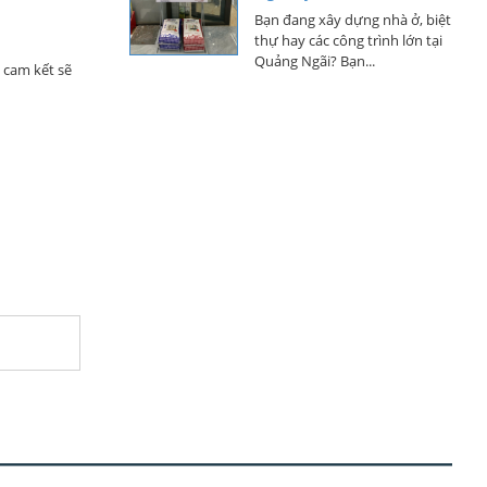
thự hay các công trình lớn tại
Quảng Ngãi? Bạn...
 cam kết sẽ
Cập Nhật Bảng Giá Sơn
Dulux Mới Nhất Tại
Quảng Ngãi – Đại Lý Phân
Phối Chính Hãng
Cập nhật bảng giá sơn Dulux
mới nhất tại Quảng Ngãi đầy
đủ các dòng ngoại...
Cập Nhật Bảng Giá Sơn
Jotun Mới Nhất Tại Quảng
Ngãi – Đại Lý Chính Hãng
Giá Tốt
Giá sơn JOTUN tháng 4 năm
2026 mới nhất tại quảng ngãi
Loại Sơn Nào Phù Hợp Với
Thời Tiết Tại Quảng Ngãi